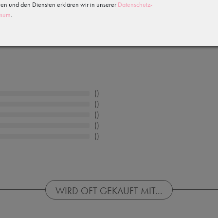
n und den Diensten erklären wir in unserer
Daten­schutz­
ssum
.
WIRD OFT GEKAUFT MIT...