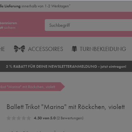
le Lieferung
innerhalb von 1-2 Werktagen
*
bonnieren
tt
sichern
HE
ACCESSOIRES
TURNBEKLEIDUNG
5 % RABATT FÜR DEINE NEWSLETTERANMELDUNG - jetzt eintragen!
Trikot "Marina" mit Röckchen, violett
Ballett Trikot "Marina" mit Röckchen, violett
4.50 von 5.0
(2 Bewertungen)