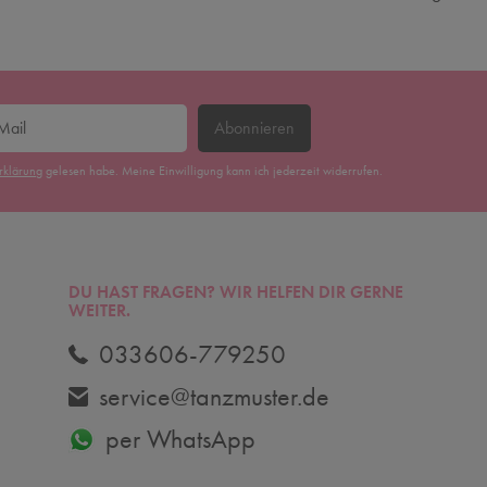
Abonnieren
erklärung
gelesen habe. Meine Einwilligung kann ich jederzeit widerrufen.
DU HAST FRAGEN? WIR HELFEN DIR GERNE
WEITER.
033606-779250
service@tanzmuster.de
per WhatsApp