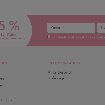
5 %
für Deine
Hiermit bestätige ich, dass ich die
Daten­schutz­
letteranmeldung
CHES
SICHER EINKAUFEN
recht
tz
m
derrufen