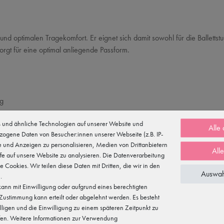
nd optimalen Tragekomfort. Er eignet sich damit sowohl für die Ballett
orgt für eine optimal anliegende Passform.
ng
und ähnliche Technologien auf unserer Website und
Alle
zogene Daten von Besucher:innen unserer Webseite (z.B. IP-
te und Anzeigen zu personalisieren, Medien von Drittanbietern
All
fe auf unsere Website zu analysieren. Die Datenverarbeitung
te Cookies. Wir teilen diese Daten mit Dritten, die wir in den
Auswah
.
ann mit Einwilligung oder aufgrund eines berechtigten
e Zustimmung kann erteilt oder abgelehnt werden. Es besteht
illigen und die Einwilligung zu einem späteren Zeitpunkt zu
fen. Weitere Informationen zur Verwendung