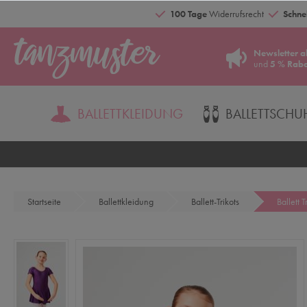
100 Tage
Widerrufsrecht
Schnel
Newsletter a
und
5 % Raba
BALLETTKLEIDUNG
BALLETTSCHU
Startseite
Ballettkleidung
Ballett-Trikots
Ballett 