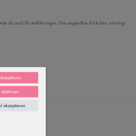
stunde als auch für Aufführungen. Das angenähte Röckchen schwingt
 akzeptieren
e ablehnen
l akzeptieren