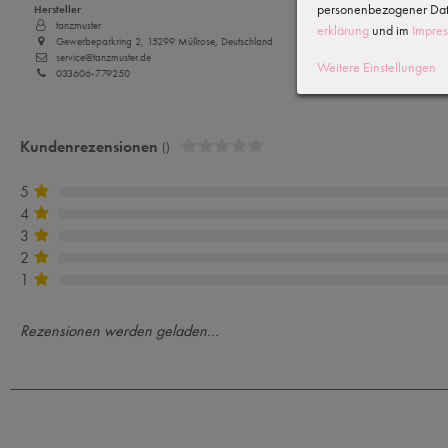
personenbezogener Date
Hersteller
tanzmuster
erklärung
und im
Impre
Gewerbeparkring 2, 15299 Müllrose, Deutschland
service@tanzmuster.de
Weitere Einstellungen
033606-779250
Kundenrezensionen
()
5
4
3
2
1
Rezensionen werden geladen...