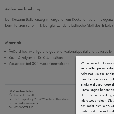
Artikelbeschreibung
Der Kurzarm Ballettanzug mit angenähtem Röckchen vereint Eleganz u
beim Tanzen schön mit. Der glänzende, elasthische Stoff des Trikots s
Material:
Äußerst hochwertige und geprüfte Materialqualität und Verarbeitu
86,2 % Polyamid, 13,8 % Elasthan
Wir verwenden Cookies 
Waschbar bei 30° Maschinenwäsche
verarbeiten personenbe
Adresse), um z.B. Inhal
einzubinden oder Zugrif
erfolgt erst durch gesetz
Einstellungen benennen
EU Verantwortlicher
Die Datenverarbeitung k
tanzmuster GmbH
Gewerbeparkring 2, 15299 Müllrose, Deutschland
Interesses erfolgen. Di
service@tanzmuster.de
das Recht, nicht einzuw
033606-779250
ändern oder zu widerru