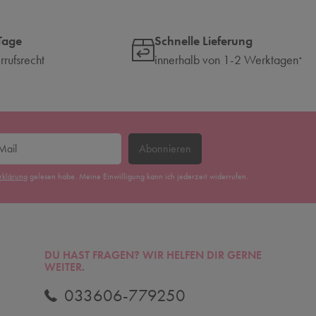
Tage
Schnelle Lieferung
rufsrecht
innerhalb von 1-2 Werktagen
*
Abonnieren
erklärung
gelesen habe. Meine Einwilligung kann ich jederzeit widerrufen.
DU HAST FRAGEN? WIR HELFEN DIR GERNE
WEITER.
033606-779250