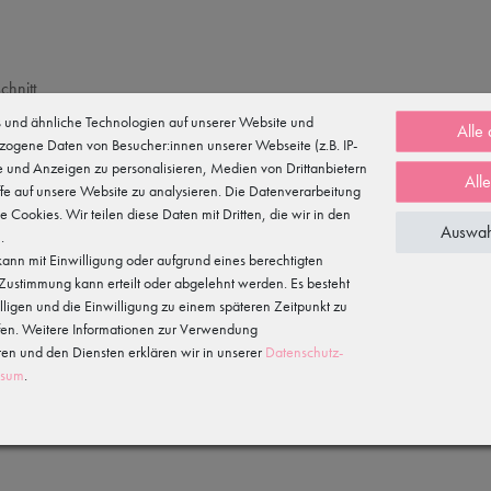
chnitt
und ähnliche Technologien auf unserer Website und
Alle
zogene Daten von Besucher:innen unserer Webseite (z.B. IP-
te und Anzeigen zu personalisieren, Medien von Drittanbietern
All
fe auf unsere Website zu analysieren. Die Datenverarbeitung
te Cookies. Wir teilen diese Daten mit Dritten, die wir in den
Auswah
.
ann mit Einwilligung oder aufgrund eines berechtigten
e Zustimmung kann erteilt oder abgelehnt werden. Es besteht
illigen und die Einwilligung zu einem späteren Zeitpunkt zu
fen. Weitere Informationen zur Verwendung
n und den Diensten erklären wir in unserer
Daten­schutz­
ssum
.