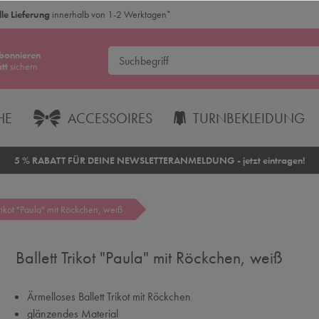
le Lieferung
innerhalb von 1-2 Werktagen
*
bonnieren
tt
sichern
HE
ACCESSOIRES
TURNBEKLEIDUNG
5 % RABATT FÜR DEINE NEWSLETTERANMELDUNG - jetzt eintragen!
Trikot "Paula" mit Röckchen, weiß
Ballett Trikot "Paula" mit Röckchen, weiß
Ärmelloses Ballett Trikot mit Röckchen
glänzendes Material