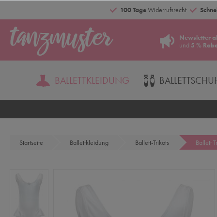
100 Tage
Widerrufsrecht
Schnel
Newsletter a
und
5 % Raba
BALLETTKLEIDUNG
BALLETTSCHU
Startseite
Ballettkleidung
Ballett-Trikots
Ballett 