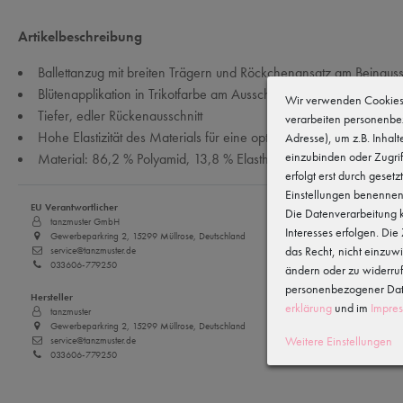
Artikelbeschreibung
Ballettanzug mit breiten Trägern und Röckchenansatz am Beinauss
Blütenapplikation in Trikotfarbe am Ausschnitt
Wir verwenden Cookies 
Tiefer, edler Rückenausschnitt
verarbeiten personenbe
Hohe Elastizität des Materials für eine optimale Passform
Adresse), um z.B. Inhal
einzubinden oder Zugrif
Material: 86,2 % Polyamid, 13,8 % Elasthan
erfolgt erst durch gesetz
Einstellungen benennen
EU Verantwortlicher
Die Datenverarbeitung k
tanzmuster GmbH
Interesses erfolgen. Di
Gewerbeparkring 2, 15299 Müllrose, Deutschland
das Recht, nicht einzuw
service@tanzmuster.de
033606-779250
ändern oder zu widerru
personenbezogener Date
Hersteller
erklärung
und im
Impre
tanzmuster
Gewerbeparkring 2, 15299 Müllrose, Deutschland
Weitere Einstellungen
service@tanzmuster.de
033606-779250