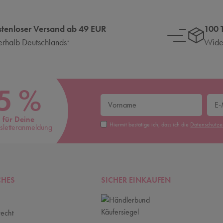
stenloser Versand ab 49 EUR
100 
erhalb Deutschlands
Wider
*
5 %
für Deine
Hiermit bestätige ich, dass ich die
Daten­schutz­
letteranmeldung
CHES
SICHER EINKAUFEN
recht