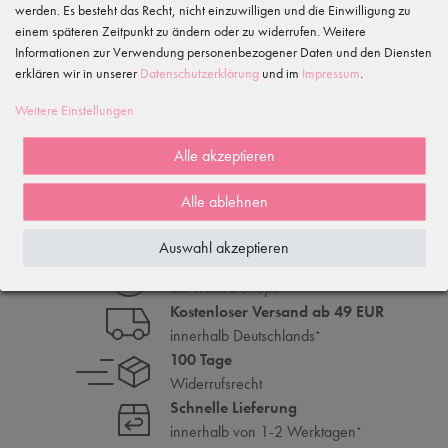
Gewerbeparkring 2, 15299 Müllrose, Deutschland
werden. Es besteht das Recht, nicht einzuwilligen und die Einwilligung zu
service@tanzmuster.de
einem späteren Zeitpunkt zu ändern oder zu widerrufen. Weitere
033606-779250
Informationen zur Verwendung personenbezogener Daten und den Diensten
erklären wir in unserer
Daten­schutz­erklärung
und im
Impressum
.
Merkmale
Weitere Einstellungen
Alle akzeptieren
WIRD OFT GEKAUFT MIT...
Alle ablehnen
Auswahl akzeptieren
Top Kundenbewertungen
bei Trusted Shops
Kostenloser Versand ab 49 EUR
innerhalb Deutschlands
*
100 Tage
Widerrufsrecht
Schnelle Lieferung
innerhalb von 1-2 Werktagen
*