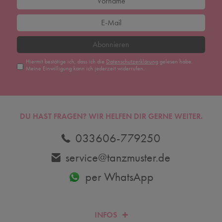
Abonnieren
Hiermit bestätige ich, dass ich die
Daten­schutz­erklärung
gelesen habe.
Meine Einwilligung kann ich jederzeit widerrufen.
DU HAST FRAGEN? WIR HELFEN DIR GERNE WEITER.
033606-779250
service@tanzmuster.de
per WhatsApp
INFOS