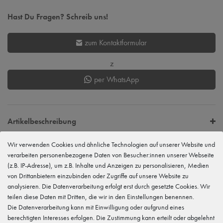
Hast Du Fragen? Schreib uns!
zum Kontaktformular
z
per WhatsApp
Artikelbeschreibung
Wir verwenden Cookies und ähnliche Technologien auf unserer Website und
verarbeiten personenbezogene Daten von Besucher:innen unserer Webseite
EU Verantwortlicher
(z.B. IP-Adresse), um z.B. Inhalte und Anzeigen zu personalisieren, Medien
tanzmuster GmbH
Gewerbeparkring 2, 15299 Müllrose, Deutschland
von Drittanbietern einzubinden oder Zugriffe auf unsere Website zu
service@tanzmuster.de
analysieren. Die Datenverarbeitung erfolgt erst durch gesetzte Cookies. Wir
033606-779250
teilen diese Daten mit Dritten, die wir in den Einstellungen benennen.
Die Datenverarbeitung kann mit Einwilligung oder aufgrund eines
Hersteller
tanzmuster
berechtigten Interesses erfolgen. Die Zustimmung kann erteilt oder abgelehnt