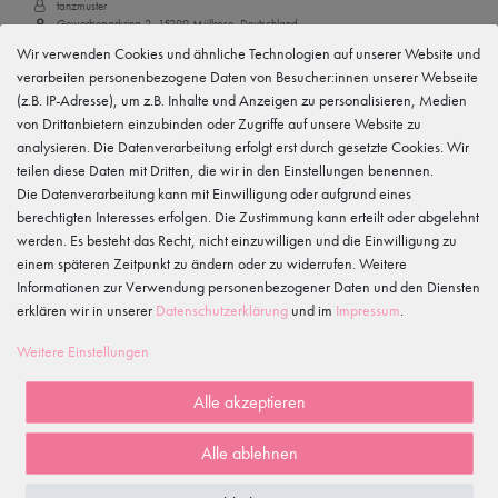
tanzmuster
Gewerbeparkring 2, 15299 Müllrose, Deutschland
service@tanzmuster.de
Wir verwenden Cookies und ähnliche Technologien auf unserer Website und
033606-779250
verarbeiten personenbezogene Daten von Besucher:innen unserer Webseite
(z.B. IP-Adresse), um z.B. Inhalte und Anzeigen zu personalisieren, Medien
von Drittanbietern einzubinden oder Zugriffe auf unsere Website zu
Merkmale
analysieren. Die Datenverarbeitung erfolgt erst durch gesetzte Cookies. Wir
teilen diese Daten mit Dritten, die wir in den Einstellungen benennen.
Kundenrezensionen
Die Datenverarbeitung kann mit Einwilligung oder aufgrund eines
()
berechtigten Interesses erfolgen. Die Zustimmung kann erteilt oder abgelehnt
werden. Es besteht das Recht, nicht einzuwilligen und die Einwilligung zu
5
einem späteren Zeitpunkt zu ändern oder zu widerrufen. Weitere
4
Informationen zur Verwendung personenbezogener Daten und den Diensten
3
erklären wir in unserer
Daten­schutz­erklärung
und im
Impressum
.
2
1
Weitere Einstellungen
Rezensionen werden geladen...
Alle akzeptieren
WIRD OFT GEKAUFT MIT...
Alle ablehnen