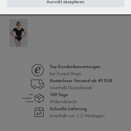
Auswahl akzeptieren
ZULETZT ANGESEHEN
Top Kundenbewertungen
bei Trusted Shops
Kostenloser Versand ab 49 EUR
innerhalb Deutschlands
*
100 Tage
Widerrufsrecht
Schnelle Lieferung
innerhalb von 1-2 Werktagen
*