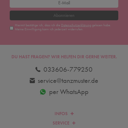
Abonnieren
Hiermit bestätige ich, dass ich die
Daten­schutz­erklärung
gelesen habe.
Meine Einwilligung kann ich jederzeit widerrufen.
DU HAST FRAGEN? WIR HELFEN DIR GERNE WEITER.
033606-779250
service@tanzmuster.de
per WhatsApp
INFOS
SERVICE