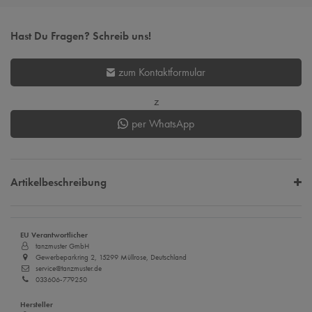
Hast Du Fragen? Schreib uns!
zum Kontaktformular
z
per WhatsApp
Artikelbeschreibung
EU Verantwortlicher
tanzmuster GmbH
Gewerbeparkring 2, 15299 Müllrose, Deutschland
service@tanzmuster.de
033606-779250
Hersteller