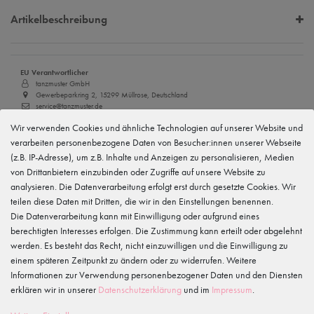
Artikelbeschreibung
EU Verantwortlicher
tanzmuster GmbH
Gewerbeparkring 2, 15299 Müllrose, Deutschland
service@tanzmuster.de
033606-779250
Wir verwenden Cookies und ähnliche Technologien auf unserer Website und
verarbeiten personenbezogene Daten von Besucher:innen unserer Webseite
Hersteller
tanzmuster
(z.B. IP-Adresse), um z.B. Inhalte und Anzeigen zu personalisieren, Medien
Gewerbeparkring 2, 15299 Müllrose, Deutschland
von Drittanbietern einzubinden oder Zugriffe auf unsere Website zu
service@tanzmuster.de
analysieren. Die Datenverarbeitung erfolgt erst durch gesetzte Cookies. Wir
033606-779250
teilen diese Daten mit Dritten, die wir in den Einstellungen benennen.
Die Datenverarbeitung kann mit Einwilligung oder aufgrund eines
Merkmale
berechtigten Interesses erfolgen. Die Zustimmung kann erteilt oder abgelehnt
werden. Es besteht das Recht, nicht einzuwilligen und die Einwilligung zu
einem späteren Zeitpunkt zu ändern oder zu widerrufen. Weitere
WIRD OFT GEKAUFT MIT...
Informationen zur Verwendung personenbezogener Daten und den Diensten
erklären wir in unserer
Daten­schutz­erklärung
und im
Impressum
.