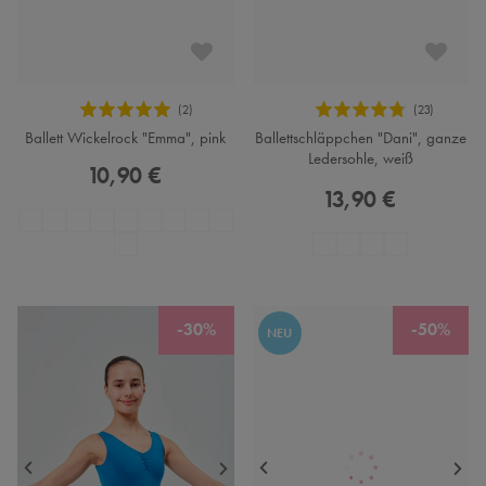
Ballett Wickelrock "Emma", pink
Ballettschläppchen "Dani", ganze
Ledersohle, weiß
10,90 €
13,90 €
-30%
-50%
NEU