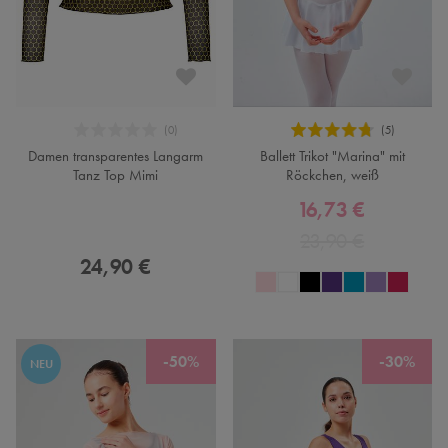
Damen transparentes Langarm
Ballett Trikot "Marina" mit
Tanz Top Mimi
Röckchen, weiß
16,73 €
23,90 €
24,90 €
-50%
-30%
NEU