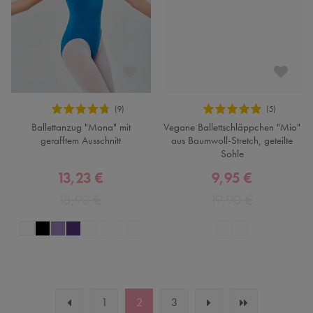
Ballettanzug "Mona" mit
Vegane Ballettschläppchen "Mio"
gerafftem Ausschnitt
aus Baumwoll-Stretch, geteilte
Sohle
13,23 €
9,95 €
18,90 €
19,90 €
1
2
3