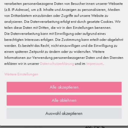
verarbeiten personenbezogene Daten von Besucher:innen unserer Webseite
(z.B. IP-Adresse), um z.B. Inhalte und Anzeigen zu personalisieren, Medien
-30%
NEU
von Drittanbietern einzubinden oder Zugriffe auf unsere Website zu
analysieren. Die Datenverarbeitung erfolgt erst durch gesetzte Cookies. Wir
teilen diese Daten mit Dritten, die wir in den Einstellungen benennen.
Die Datenverarbeitung kann mit Einwilligung oder aufgrund eines
berechtigten Interesses erfolgen. Die Zustimmung kann erteilt oder abgelehnt
werden. Es besteht das Recht, nicht einzuwilligen und die Einwilligung zu
einem späteren Zeitpunkt zu ändern oder zu widerrufen. Weitere
Informationen zur Verwendung personenbezogener Daten und den Diensten
erklären wir in unserer
Daten­schutz­erklärung
und im
Impressum
.
Weitere Einstellungen
Alle akzeptieren
Alle ablehnen
Ballett Tutu "Antonia", pink
Damen Langarm Ballett Top
gerafft Mirelle
Auswahl akzeptieren
18,13 €
25,90 €
26,90 €