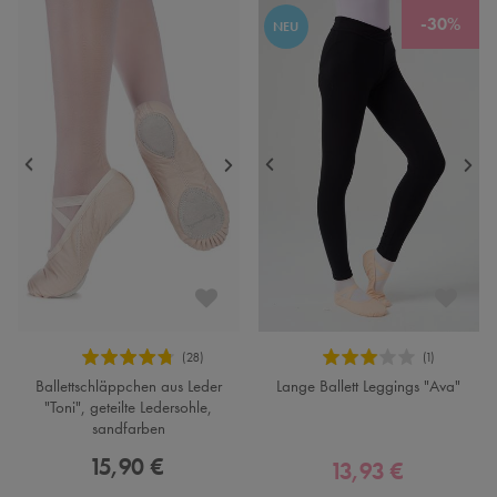
-30%
NEU
Ballettschläppchen aus Leder
Lange Ballett Leggings "Ava"
"Toni", geteilte Ledersohle,
sandfarben
15,90 €
13,93 €