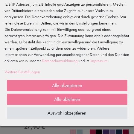
(z.B. IP-Adresse), um z.B. Inhalte und Anzeigen zu personalisieren, Medien
von Drittanbietern einzubinden oder Zugriffe auf unsere Website zu
analysieren. Die Datenverarbeitung erfolgt erst durch gesetzte Cookies. Wir
teilen diese Daten mit Dritten, die wir in den Einstellungen benennen.
Die Datenverarbeitung kann mit Einwilligung oder aufgrund eines
berechtigten Interesses erfolgen. Die Zustimmung kann erteilt oder abgelehnt
werden. Es besteht das Recht, nicht einzuwilligen und die Einwilligung zu
einem späteren Zeitpunkt zu ändern oder zu widerrufen. Weitere
Informationen zur Verwendung personenbezogener Daten und den Diensten
erklären wir in unserer
Daten­schutz­erklärung
und im
Impressum
.
Weitere Einstellungen
Alle akzeptieren
Alle ablehnen
Langarm Ballett Trikot "Anna" mit
Ballett Wickelrock "Emma", weiß
Auswahl akzeptieren
Chiffon Rock, rosa
10,90 €
27,90 €