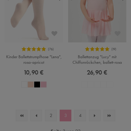
Kinder Ballettstrumpfhose "Lena",
Ballettanzug "Lucy" mit
rosa-apricot
Chiffonröckchen, ballett-rosa
10,90 €
26,90 €
2
3
4