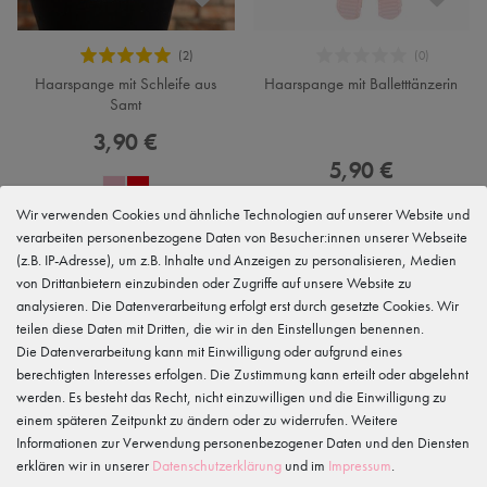
Haarspange mit Schleife aus
Haarspange mit Balletttänzerin
Samt
3,90 €
5,90 €
Wir verwenden Cookies und ähnliche Technologien auf unserer Website und
verarbeiten personenbezogene Daten von Besucher:innen unserer Webseite
(z.B. IP-Adresse), um z.B. Inhalte und Anzeigen zu personalisieren, Medien
NEU
von Drittanbietern einzubinden oder Zugriffe auf unsere Website zu
analysieren. Die Datenverarbeitung erfolgt erst durch gesetzte Cookies. Wir
teilen diese Daten mit Dritten, die wir in den Einstellungen benennen.
Die Datenverarbeitung kann mit Einwilligung oder aufgrund eines
berechtigten Interesses erfolgen. Die Zustimmung kann erteilt oder abgelehnt
werden. Es besteht das Recht, nicht einzuwilligen und die Einwilligung zu
einem späteren Zeitpunkt zu ändern oder zu widerrufen. Weitere
Informationen zur Verwendung personenbezogener Daten und den Diensten
erklären wir in unserer
Daten­schutz­erklärung
und im
Impressum
.