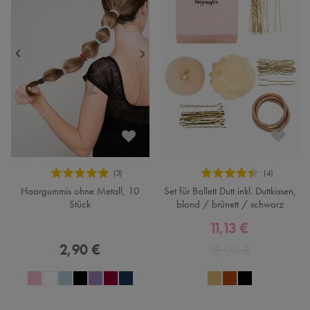
Haargummis ohne Metall, 10
Set für Ballett Dutt inkl. Duttkissen,
Stück
blond / brünett / schwarz
11,13 €
2,90 €
15,90 €