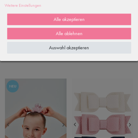
Weitere Einstellungen
Alle akzeptieren
Alle ablehnen
Haarspange mit Glitzer-
Haarreif mit Tüll und Ballerina
Ballettschuhen - 2er Set
Auswahl akzeptieren
5,90 €
4,90 €
NEU