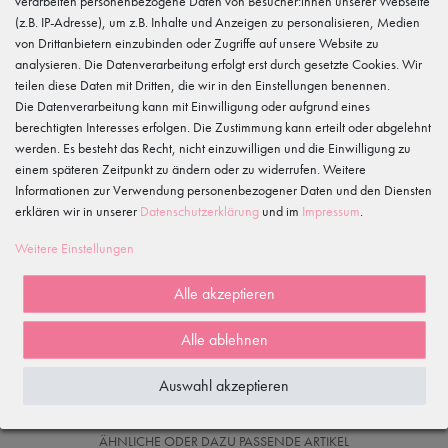
verarbeiten personenbezogene Daten von Besucher:innen unserer Webseite
033606-779250
(z.B. IP-Adresse), um z.B. Inhalte und Anzeigen zu personalisieren, Medien
von Drittanbietern einzubinden oder Zugriffe auf unsere Website zu
Hersteller
tanzmuster
analysieren. Die Datenverarbeitung erfolgt erst durch gesetzte Cookies. Wir
Gewerbeparkring 2, 15299 Müllrose, Deutschland
teilen diese Daten mit Dritten, die wir in den Einstellungen benennen.
service@tanzmuster.de
Die Datenverarbeitung kann mit Einwilligung oder aufgrund eines
033606-779250
berechtigten Interesses erfolgen. Die Zustimmung kann erteilt oder abgelehnt
werden. Es besteht das Recht, nicht einzuwilligen und die Einwilligung zu
Kundenrezensionen
()
einem späteren Zeitpunkt zu ändern oder zu widerrufen. Weitere
Informationen zur Verwendung personenbezogener Daten und den Diensten
5
erklären wir in unserer
Daten­schutz­erklärung
und im
Impressum
.
4
3
Weitere Einstellungen
2
1
Alle akzeptieren
Alle ablehnen
Rezensionen werden geladen...
Auswahl akzeptieren
WIRD OFT GEKAUFT MIT...
ÄHNLICHE ODER DAZU PASSENDE ARTIKEL