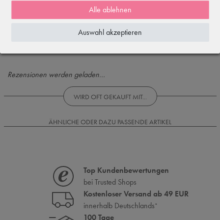
5
Alle ablehnen
4
3
Auswahl akzeptieren
2
1
Rezensionen werden geladen...
WIRD OFT GEKAUFT MIT...
ÄHNLICHE ODER DAZU PASSENDE ARTIKEL
Top Kundenbewertungen
bei Trusted Shops
Kostenloser Versand ab 49 EUR
innerhalb Deutschlands
*
100 Tage