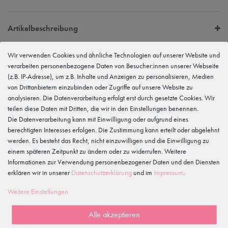
Artikelbeschreibung
Wir verwenden Cookies und ähnliche Technologien auf unserer Website und
verarbeiten personenbezogene Daten von Besucher:innen unserer Webseite
EU Verantwortlicher
tanzmuster GmbH
(z.B. IP-Adresse), um z.B. Inhalte und Anzeigen zu personalisieren, Medien
Gewerbeparkring 2, 15299 Müllrose, Deutschland
von Drittanbietern einzubinden oder Zugriffe auf unsere Website zu
service@tanzmuster.de
analysieren. Die Datenverarbeitung erfolgt erst durch gesetzte Cookies. Wir
033606-779250
teilen diese Daten mit Dritten, die wir in den Einstellungen benennen.
Hersteller
Die Datenverarbeitung kann mit Einwilligung oder aufgrund eines
tanzmuster
berechtigten Interesses erfolgen. Die Zustimmung kann erteilt oder abgelehnt
Gewerbeparkring 2, 15299 Müllrose, Deutschland
werden. Es besteht das Recht, nicht einzuwilligen und die Einwilligung zu
service@tanzmuster.de
einem späteren Zeitpunkt zu ändern oder zu widerrufen. Weitere
033606-779250
Informationen zur Verwendung personenbezogener Daten und den Diensten
erklären wir in unserer
Daten­schutz­erklärung
und im
Impressum
.
Merkmale
Weitere Einstellungen
Kundenrezensionen
()
Alle akzeptieren