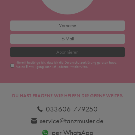
Abonnieren
Hiermit bestätige ich, dass ich die
Daten­schutz­erklärung
gelesen habe.
Meine Einwilligung kann ich jederzeit widerrufen.
DU HAST FRAGEN? WIR HELFEN DIR GERNE WEITER.
033606-779250
service@tanzmuster.de
per WhatsApp