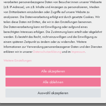
tanzmuster
verarbeiten personenbezogene Daten von Besucher:innen unserer Webseite
Gewerbeparkring 2, 15299 Müllrose, Deutschland
(z.B. IP-Adresse), um z.B. Inhalte und Anzeigen zu personalisieren, Medien
service@tanzmuster.de
von Drittanbietern einzubinden oder Zugriffe auf unsere Website zu
033606-779250
analysieren. Die Datenverarbeitung erfolgt erst durch gesetzte Cookies. Wir
teilen diese Daten mit Dritten, die wir in den Einstellungen benennen.
Merkmale
Die Datenverarbeitung kann mit Einwilligung oder aufgrund eines
berechtigten Interesses erfolgen. Die Zustimmung kann erteilt oder abgelehnt
werden. Es besteht das Recht, nicht einzuwilligen und die Einwilligung zu
Kundenrezensionen
()
einem späteren Zeitpunkt zu ändern oder zu widerrufen. Weitere
Informationen zur Verwendung personenbezogener Daten und den Diensten
5
erklären wir in unserer
Daten­schutz­erklärung
und im
Impressum
.
4
Weitere Einstellungen
3
2
Alle akzeptieren
1
Alle ablehnen
Rezensionen werden geladen...
Auswahl akzeptieren
WIRD OFT GEKAUFT MIT...