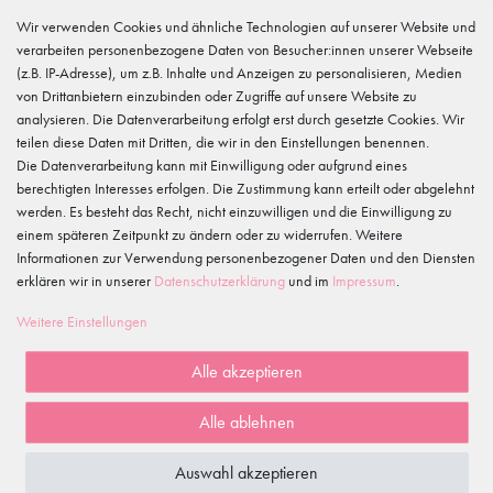
service@tanzmuster.de
Wir verwenden Cookies und ähnliche Technologien auf unserer Website und
033606-779250
verarbeiten personenbezogene Daten von Besucher:innen unserer Webseite
Hersteller
(z.B. IP-Adresse), um z.B. Inhalte und Anzeigen zu personalisieren, Medien
tanzmuster
von Drittanbietern einzubinden oder Zugriffe auf unsere Website zu
Gewerbeparkring 2, 15299 Müllrose, Deutschland
analysieren. Die Datenverarbeitung erfolgt erst durch gesetzte Cookies. Wir
service@tanzmuster.de
teilen diese Daten mit Dritten, die wir in den Einstellungen benennen.
033606-779250
Die Datenverarbeitung kann mit Einwilligung oder aufgrund eines
berechtigten Interesses erfolgen. Die Zustimmung kann erteilt oder abgelehnt
Merkmale
werden. Es besteht das Recht, nicht einzuwilligen und die Einwilligung zu
einem späteren Zeitpunkt zu ändern oder zu widerrufen. Weitere
Informationen zur Verwendung personenbezogener Daten und den Diensten
Kundenrezensionen
()
erklären wir in unserer
Daten­schutz­erklärung
und im
Impressum
.
5
Weitere Einstellungen
4
3
Alle akzeptieren
2
1
Alle ablehnen
Auswahl akzeptieren
Rezensionen werden geladen...