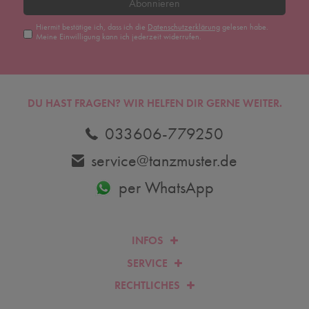
Abonnieren
Hiermit bestätige ich, dass ich die
Daten­schutz­erklärung
gelesen habe.
Meine Einwilligung kann ich jederzeit widerrufen.
DU HAST FRAGEN? WIR HELFEN DIR GERNE WEITER.
033606-779250
service@tanzmuster.de
per WhatsApp
INFOS
SERVICE
RECHTLICHES