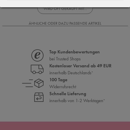
WIRD OFT GEKAUFT MIT...
ÄHNLICHE ODER DAZU PASSENDE ARTIKEL
Top Kundenbewertungen
bei Trusted Shops
Kostenloser Versand ab 49 EUR
innerhalb Deutschlands
*
100 Tage
Widerrufsrecht
Schnelle Lieferung
innerhalb von 1-2 Werktagen
*