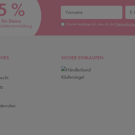
5 %
für Deine
Hiermit bestätige ich, dass ich die
Daten­schutz­
letteranmeldung
CHES
SICHER EINKAUFEN
recht
tz
m
derrufen