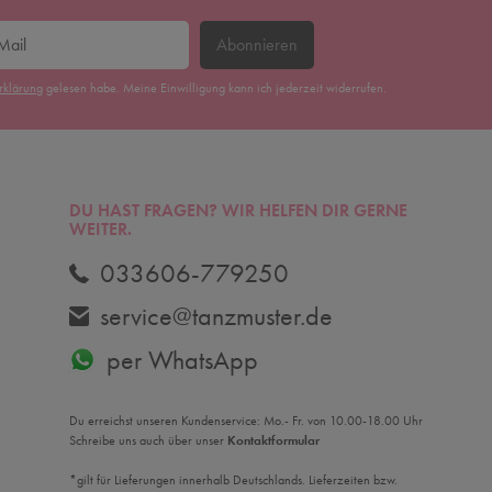
Abonnieren
erklärung
gelesen habe. Meine Einwilligung kann ich jederzeit widerrufen.
DU HAST FRAGEN? WIR HELFEN DIR GERNE
WEITER.
033606-779250
service@tanzmuster.de
per WhatsApp
Du erreichst unseren Kundenservice: Mo.- Fr. von 10.00-18.00 Uhr
Schreibe uns auch über unser
Kontaktformular
*gilt für Lieferungen innerhalb Deutschlands. Lieferzeiten bzw.