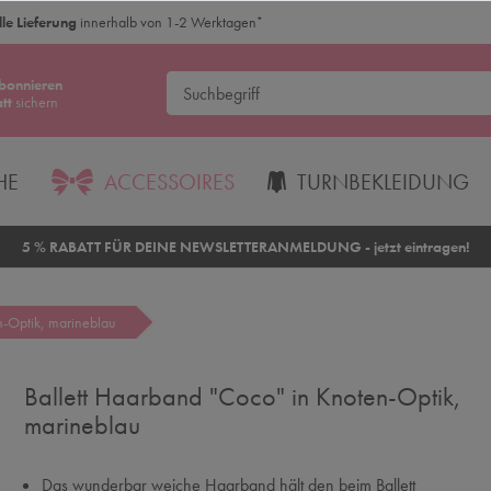
le Lieferung
innerhalb von 1-2 Werktagen
*
bonnieren
tt
sichern
HE
ACCESSOIRES
TURNBEKLEIDUNG
5 % RABATT FÜR DEINE NEWSLETTERANMELDUNG - jetzt eintragen!
n-Optik, marineblau
Ballett Haarband "Coco" in Knoten-Optik,
marineblau
Das wunderbar weiche Haarband hält den beim Ballett