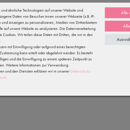
und ähnliche Technologien auf unserer Website und
Alle
zogene Daten von Besucher:innen unserer Webseite (z.B. IP-
te und Anzeigen zu personalisieren, Medien von Drittanbietern
All
fe auf unsere Website zu analysieren. Die Datenverarbeitung
te Cookies. Wir teilen diese Daten mit Dritten, die wir in den
Auswah
.
arband hält den Pony oder auch kürzere Haare im Zaum und sorgt auch b
ann mit Einwilligung oder aufgrund eines berechtigten
e Zustimmung kann erteilt oder abgelehnt werden. Es besteht
illigen und die Einwilligung zu einem späteren Zeitpunkt zu
Mähne.
fen. Weitere Informationen zur Verwendung
n und den Diensten erklären wir in unserer
Daten­schutz­
ssum
.