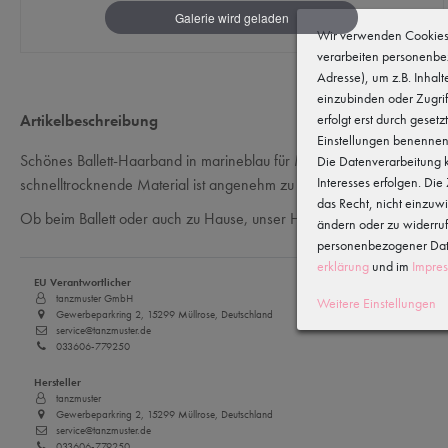
Wir verwenden Cookies 
verarbeiten personenbe
Adresse), um z.B. Inhal
einzubinden oder Zugrif
erfolgt erst durch gesetz
Artikelbeschreibung
Einstellungen benennen
Schönes Ballett-Haarband in marineblau für Mädchen. Das breite Ha
Die Datenverarbeitung k
Interesses erfolgen. Di
schnelltrocknende Material ist angenehm zu tragen.
das Recht, nicht einzuw
Ob beim Ballett oder auch zu Hause, unser Haarband zähmt jede 
ändern oder zu widerru
personenbezogener Date
erklärung
und im
Impre
EU Verantwortlicher
tanzmuster GmbH
Weitere Einstellungen
Gewerbeparkring 2, 15299 Müllrose, Deutschland
service@tanzmuster.de
033606-779250
Hersteller
tanzmuster
Gewerbeparkring 2, 15299 Müllrose, Deutschland
service@tanzmuster.de
033606-779250