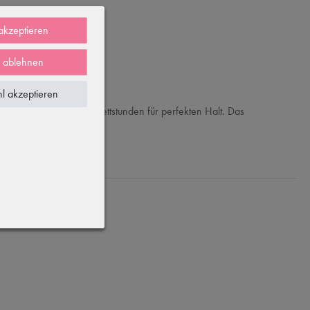
 akzeptieren
e ablehnen
l akzeptieren
ei anstrengenden Ballettstunden für perfekten Halt. Das