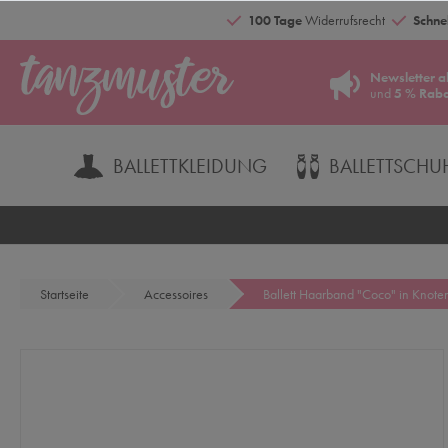
100 Tage
Widerrufsrecht
Schnel
Newsletter a
und
5 % Raba
BALLETTKLEIDUNG
BALLETTSCHU
Startseite
Accessoires
Ballett Haarband "Coco" in Knote