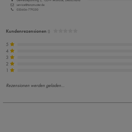
Gewerbeparkring 2, 15299 Müllrose, Deutschland
service@tanzmuster.de
033606-779250
Kundenrezensionen
()
5
4
3
2
1
Rezensionen werden geladen...