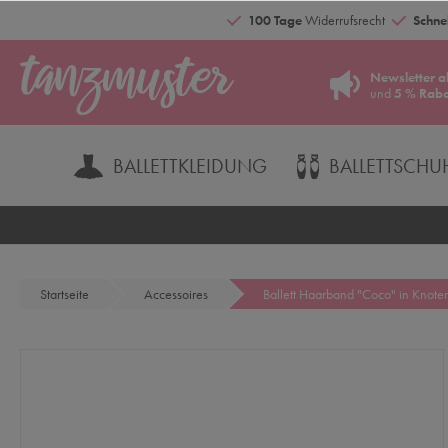
100 Tage
Widerrufsrecht
Schnel
Newsletter a
und
5 % Raba
BALLETTKLEIDUNG
BALLETTSCHU
Startseite
Accessoires
Ballett Haarband "Coco" in Knoten