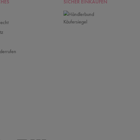
CHES
SICHER EINKAUFEN
recht
tz
m
derrufen