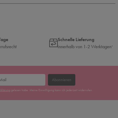
Tage
Schnelle Lieferung
rufsrecht
innerhalb von 1-2 Werktagen
*
Abonnieren
erklärung
gelesen habe. Meine Einwilligung kann ich jederzeit widerrufen.