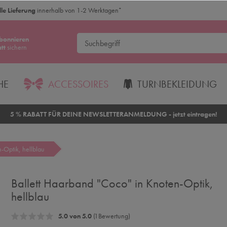
le Lieferung
innerhalb von 1-2 Werktagen
*
bonnieren
tt
sichern
HE
ACCESSOIRES
TURNBEKLEIDUNG
5 % RABATT FÜR DEINE NEWSLETTERANMELDUNG - jetzt eintragen!
-Optik, hellblau
Ballett Haarband "Coco" in Knoten-Optik,
hellblau
5.0 von 5.0
(1 Bewertung)