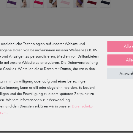
und ähnliche Technologien auf unserer Website und
Alle
and hält den Pony oder auch kürzere Haare im Zaum und sorgt auch bei 
zogene Daten von Besucher:innen unserer Webseite (z.B. IP-
te und Anzeigen zu personalisieren, Medien von Drittanbietern
All
fe auf unsere Website zu analysieren. Die Datenverarbeitung
te Cookies. Wir teilen diese Daten mit Dritten, die wir in den
Auswah
Mähne.
.
ann mit Einwilligung oder aufgrund eines berechtigten
e Zustimmung kann erteilt oder abgelehnt werden. Es besteht
illigen und die Einwilligung zu einem späteren Zeitpunkt zu
fen. Weitere Informationen zur Verwendung
n und den Diensten erklären wir in unserer
Daten­schutz­
ssum
.