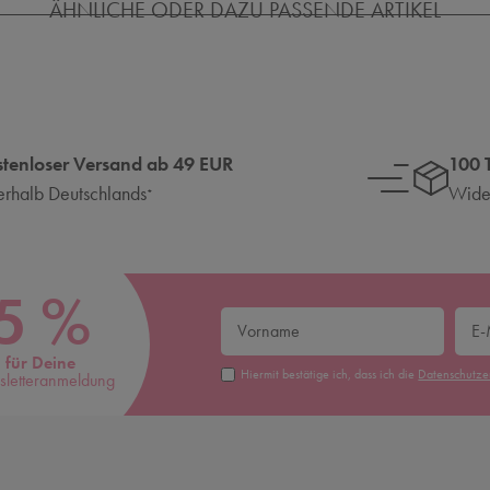
ÄHNLICHE ODER DAZU PASSENDE ARTIKEL
stenloser Versand ab 49 EUR
100 
erhalb Deutschlands
Wider
*
5 %
für Deine
Hiermit bestätige ich, dass ich die
Daten­schutz­
letteranmeldung