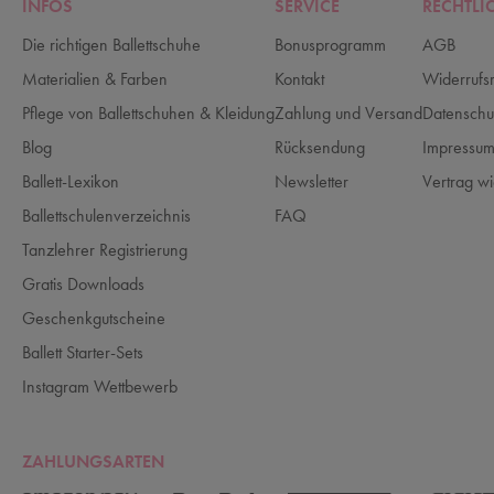
INFOS
SERVICE
RECHTLI
Die richtigen Ballettschuhe
Bonusprogramm
AGB
Materialien & Farben
Kontakt
Widerrufs
Pflege von Ballettschuhen & Kleidung
Zahlung und Versand
Datenschu
Blog
Rücksendung
Impressu
Ballett-Lexikon
Newsletter
Vertrag wi
Ballettschulenverzeichnis
FAQ
Tanzlehrer Registrierung
Gratis Downloads
Geschenkgutscheine
Ballett Starter-Sets
Instagram Wettbewerb
ZAHLUNGSARTEN